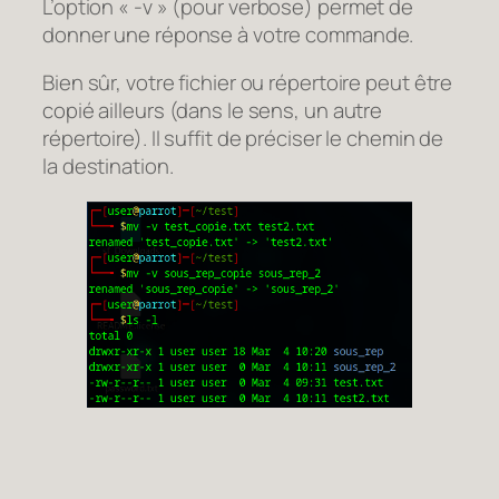
L’option « -v » (pour
verbose
) permet de
donner une réponse à votre commande.
Bien sûr, votre fichier ou répertoire peut être
copié ailleurs (dans le sens, un autre
répertoire). Il suffit de préciser le chemin de
la destination.