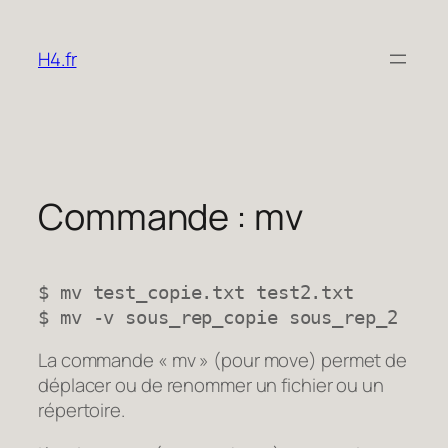
Aller
au
H4.fr
contenu
Commande : mv
$ mv test_copie.txt test2.txt
$ mv -v sous_rep_copie sous_rep_2
La commande « mv » (pour
move
) permet de
déplacer ou de renommer un fichier ou un
répertoire.