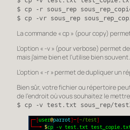
$ cp -v test.txt test_copie.tx
$ cp -r sous_rep sous_rep_copi
$ cp -vr sous_rep sous_rep_cop
La commande « cp » (pour
copy
) permet
L’option « -v » (pour
verbose
) permet de
mais j’aime bien et l’utilise bien souvent.
L’option « -r » permet de dupliquer un r
Bien sûr, votre fichier ou répertoire peut
de l’endroit où vous souhaitez le mettre
$ cp -v test.txt sous_rep/test