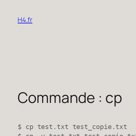
Aller
au
H4.fr
contenu
Commande : cp
$ cp test.txt test_copie.txt